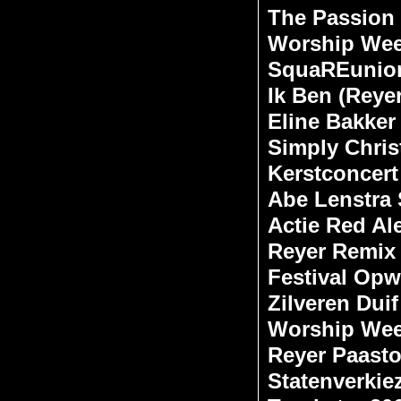
The Passion
Worship Wee
SquaREunio
Ik Ben (Reye
Eline Bakker
Simply Chri
Kerstconcert
Abe Lenstra 
Actie Red Ale
Reyer Remix
Festival Opw
Zilveren Dui
Worship Wee
Reyer Paasto
Statenverkie