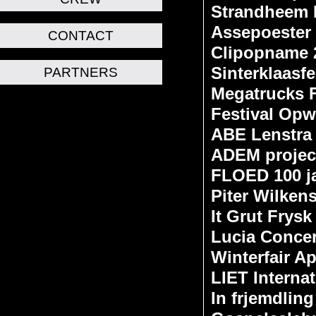
Strandheem F
Assepoester 
CONTACT
Clipopname 
Sinterklaasf
PARTNERS
Megatrucks F
Festival Opw
ABE Lenstra 
ADEM projec
FLOED 100 j
Piter Wilken
It Grut Frysk
Lucia Concer
Winterfair A
LIET Interna
In frjemdlin