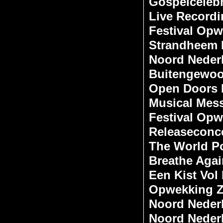
Gospelcelebr
Live Recordi
Festival Opw
Strandheem F
Noord Neder
Buitengewoo
Open Doors 
Musical Mes
Festival Opw
Releaseconce
The World Po
Breathe Agai
Een Kist Vol
Opwekking Z
Noord Neder
Noord Neder