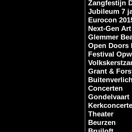
Zangfestijn
Jubileum 7 j
Eurocon 201
Next-Gen Art
Glemmer Bea
Open Doors 
Festival Opw
Volkskerstza
Grant & Fors
Buitenverlic
Concerten
Gondelvaart
Kerkconcert
Theater
Beurzen
Bruiloft