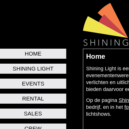
HOME
Home
Shining Light is e
SHINING LIGHT
evenementenwereld.
verlichten en uitl
EVENTS
bieden daarvoor ee
RENTAL
Op de pagina
Shin
bedrijf, en in het
f
SALES
lichtshows.
CREW